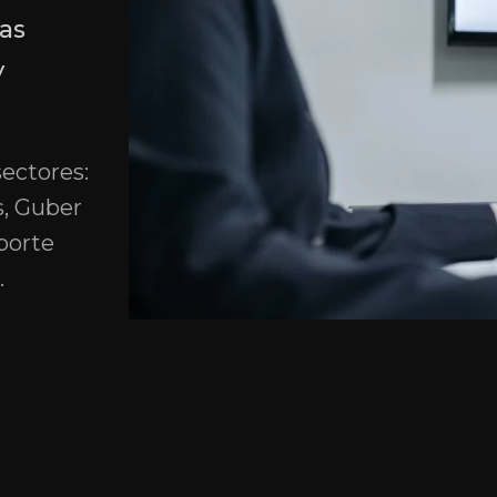
as
y
ectores:
s, Guber
porte
.