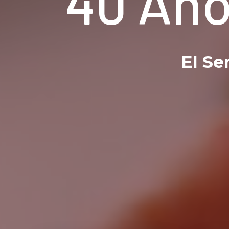
40 Año
El Se