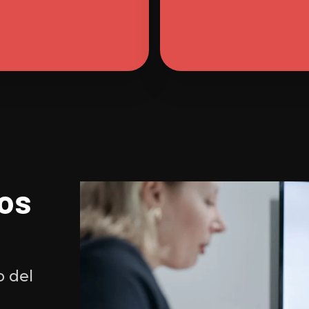
os
o del