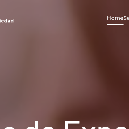
Home
Se
ciedad