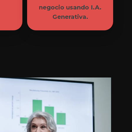
negocio usando I.A.
Generativa.