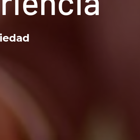
riencia
ciedad