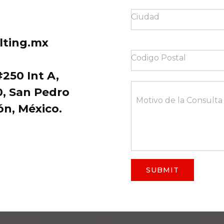
Ciudad
lting.mx
Codigo Postal
250 Int A,
60, San Pedro
Motivo de la Consulta
ón, México.
SUBMIT