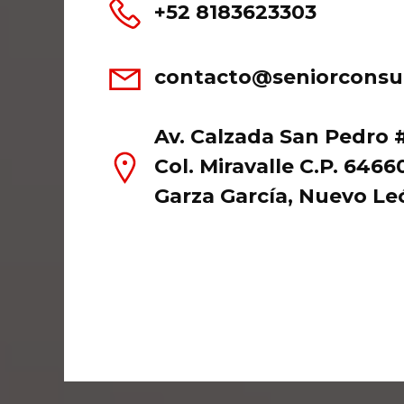
+52 8183623303
contacto@seniorconsu
Av. Calzada San Pedro #
Col. Miravalle C.P. 646
Garza García, Nuevo Le