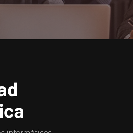
ad
ica
s informáticos,