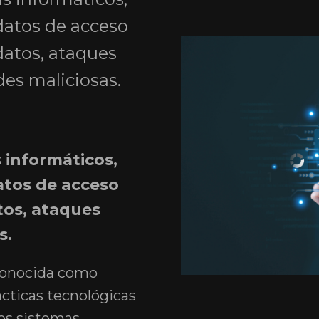
 datos de acceso
 datos, ataques
des maliciosas.
 informáticos,
datos de acceso
atos, ataques
s.
conocida como
acticas tecnológicas
los sistemas