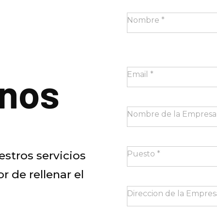
Nombre
*
nos
Email
*
Nombre de la Empres
stros servicios
Puesto
*
r de rellenar el
Direccion de la Empres