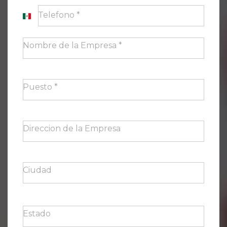
Telefono
*
M
e
x
Nombre de la Empresa
*
i
c
o
Puesto
*
+
5
2
Direccion de la Empresa
Ciudad
Estado